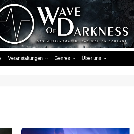
Wave of Darknes
s, Events, Fotos, Termine, Interviews, Berichte, Musik
e
Veranstaltungen
Genres
Über uns
Liste
Metal
Über uns
Touren
Rock
Facebook
Kalender
Gothic / Dark
Instagram
Konzerte
Punk
Festivals
Folk / Mittelalter
Veranstaltungsorte
Weitere Genres