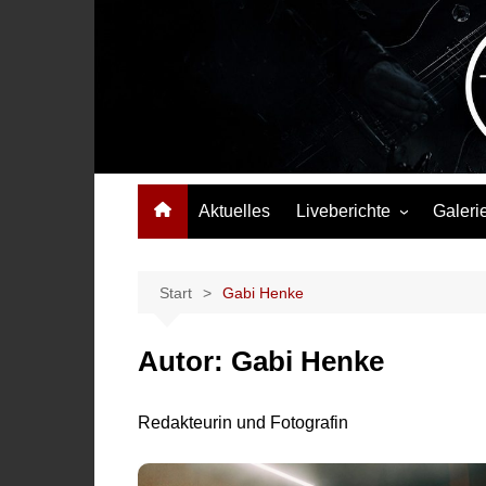
Zum
Inhalt
springen
Das Musikmagazin, das Wellen schlägt. Konzerte, Festival
Aktuelles
Liveberichte
Galeri
Konzertberichte
Festivalberichte
Start
Gabi Henke
Interviews
Autor:
Gabi Henke
Highlights
Redakteurin und Fotografin