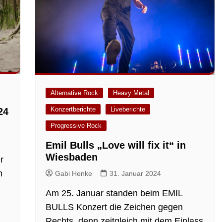
Alternative Rock
Heavy Metal
Konzertberichte
Liveberichte
24
Progressive Rock
Emil Bulls „Love will fix it“ in
Wiesbaden
r
h
Gabi Henke
31. Januar 2024
Am 25. Januar standen beim EMIL
BULLS Konzert die Zeichen gegen
Rechts, denn zeitgleich mit dem Einlass