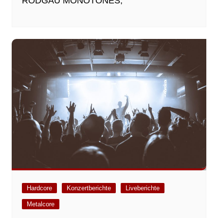
RODGAU MONOTONES,
Hardcore
Konzertberichte
Liveberichte
Metalcore