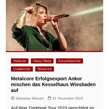
Hardcore
Heavy Metal
Konzertberichte
Liveberichte
Metalcore
Metalcore Erfolgsexport Ankor
mischen das Kesselhaus Wiesbaden
auf
Sebastian Wienert
13. November 2023
Auf ihrer Darkbeat Tour 2023 verschlägt es