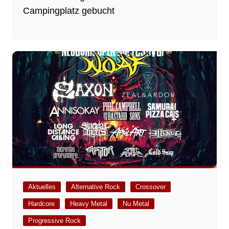
Campingplatz gebucht
Aktuelles
Alternative Rock
Crossover
Hardcore
Heavy Metal
Nu Metal
Progressive Rock