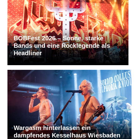
, starke
RVBang Festival 2026 – Bal
legende als
bleibt die Metal-Hochburg 
Südens
Wargasm hinterlassen ein
dampfendes Kesselhaus Wiesbaden