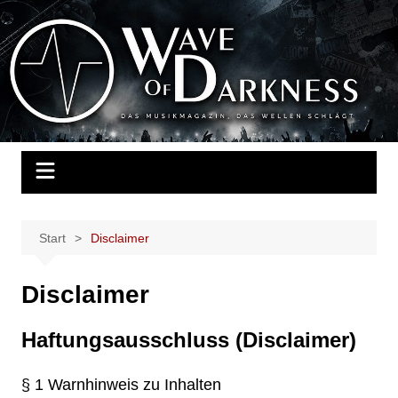
Zum
Inhalt
Wave of Darkness
Das Musikmagazin, das Wellen schlägt. Konzerte, Festivals, Events,
springen
Fotos, Termine, Interviews, Berichte, Musik
Start
Disclaimer
Disclaimer
Haftungsausschluss (Disclaimer)
§ 1 Warnhinweis zu Inhalten