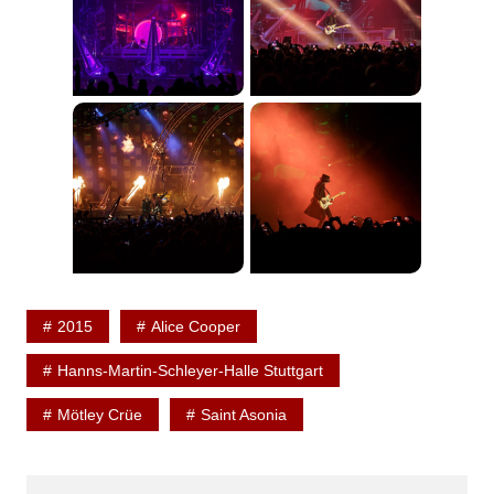
2015
Alice Cooper
Hanns-Martin-Schleyer-Halle Stuttgart
Mötley Crüe
Saint Asonia