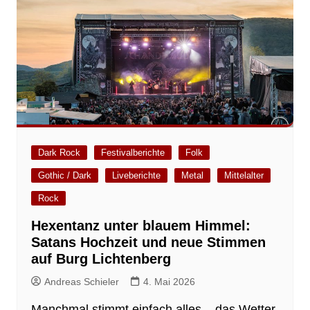
Dark Rock
Festivalberichte
Folk
Gothic / Dark
Liveberichte
Metal
Mittelalter
Rock
Hexentanz unter blauem Himmel:
Satans Hochzeit und neue Stimmen
auf Burg Lichtenberg
Andreas Schieler
4. Mai 2026
Manchmal stimmt einfach alles – das Wetter,