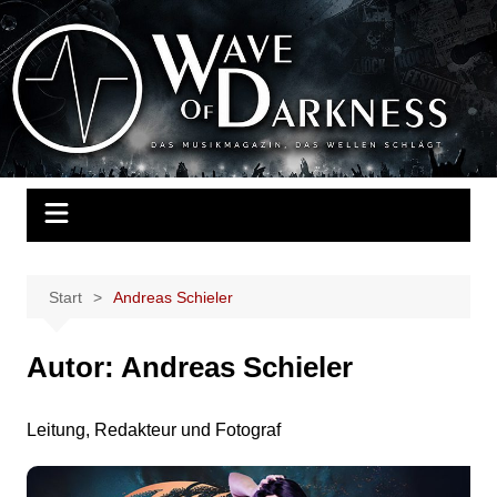
Zum
Inhalt
Wave of Darkness
Das Musikmagazin, das Wellen schlägt. Konzerte, Festivals, Events,
springen
Fotos, Termine, Interviews, Berichte, Musik
Start
Andreas Schieler
Autor:
Andreas Schieler
Leitung, Redakteur und Fotograf