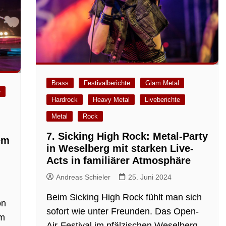
Brass
Festivalberichte
Glam Metal
e
Hardrock
Heavy Metal
Liveberichte
Metal
Rock
7. Sicking High Rock: Metal-Party
em
in Weselberg mit starken Live-
Acts in familiärer Atmosphäre
Andreas Schieler
25. Juni 2024
Beim Sicking High Rock fühlt man sich
on
sofort wie unter Freunden. Das Open-
am
Air-Festival im pfälzischen Weselberg