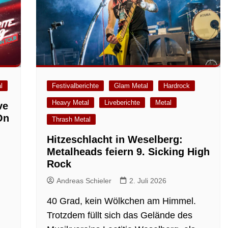
l
Festivalberichte
Glam Metal
Hardrock
Heavy Metal
Liveberichte
Metal
ve
On
Thrash Metal
Hitzeschlacht in Weselberg:
Metalheads feiern 9. Sicking High
Rock
Andreas Schieler
2. Juli 2026
40 Grad, kein Wölkchen am Himmel.
Trotzdem füllt sich das Gelände des