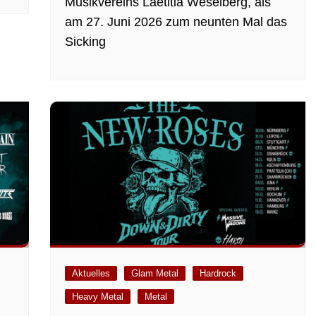
Musikvereins Laetitia Weselberg, als
am 27. Juni 2026 zum neunten Mal das
Sicking
Aktuelles
Glam Metal
Hardrock
Heavy Metal
Metal