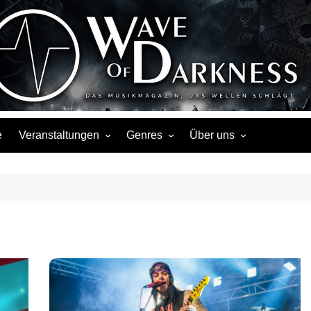
Wave of Darknes
s, Events, Fotos, Termine, Interviews, Berichte, Musik
e
Veranstaltungen
Genres
Über uns
Liste
Metal
Über uns
Touren
Rock
Facebook
Kalender
Gothic / Dark
Instagram
Konzerte
Punk
Festivals
Folk / Mittelalter
Veranstaltungsorte
Weitere Genres