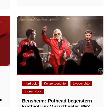
Hardrock
Konzertberichte
Liveberichte
Stoner Rock
ir
Bensheim: Pothead begeistern
kraftvoll im Musiktheater REX