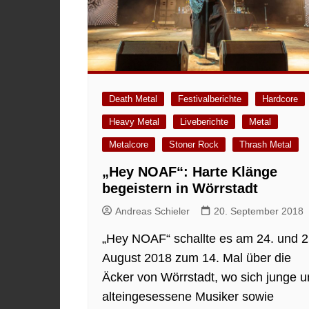
Death Metal
Festivalberichte
Hardcore
Heavy Metal
Liveberichte
Metal
Metalcore
Stoner Rock
Thrash Metal
„Hey NOAF“: Harte Klänge
begeistern in Wörrstadt
Andreas Schieler
20. September 2018
„Hey NOAF“ schallte es am 24. und 2
August 2018 zum 14. Mal über die
Äcker von Wörrstadt, wo sich junge 
alteingesessene Musiker sowie