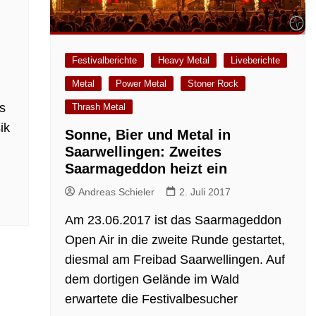
Festivalberichte
Heavy Metal
Liveberichte
Metal
Power Metal
Stoner Rock
s
Thrash Metal
ik
Sonne, Bier und Metal in
Saarwellingen: Zweites
Saarmageddon heizt ein
Andreas Schieler
2. Juli 2017
Am 23.06.2017 ist das Saarmageddon
Open Air in die zweite Runde gestartet,
diesmal am Freibad Saarwellingen. Auf
dem dortigen Gelände im Wald
erwartete die Festivalbesucher