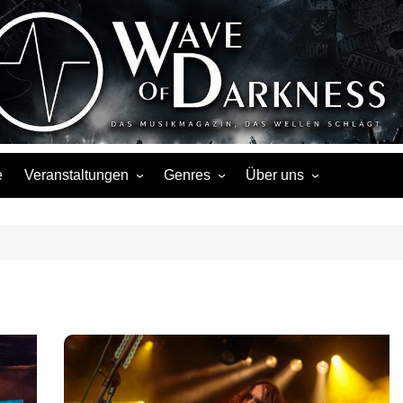
Wave of Darknes
s, Events, Fotos, Termine, Interviews, Berichte, Musik
e
Veranstaltungen
Genres
Über uns
Liste
Metal
Über uns
Touren
Rock
Facebook
Kalender
Gothic / Dark
Instagram
Konzerte
Punk
Festivals
Folk / Mittelalter
Veranstaltungsorte
Weitere Genres