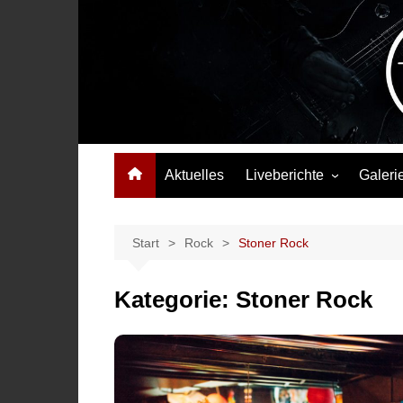
Zum
Inhalt
springen
Das Musikmagazin, das Wellen schlägt. Konzerte, Festival
Aktuelles
Liveberichte
Galeri
Konzertberichte
Festivalberichte
Start
Rock
Stoner Rock
Interviews
Kategorie:
Stoner Rock
Highlights