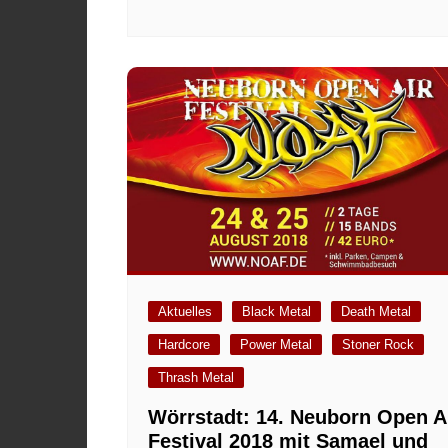
Aktuelles
Black Metal
Death Metal
Hardcore
Power Metal
Stoner Rock
Thrash Metal
Wörrstadt: 14. Neuborn Open A
Festival 2018 mit Samael und