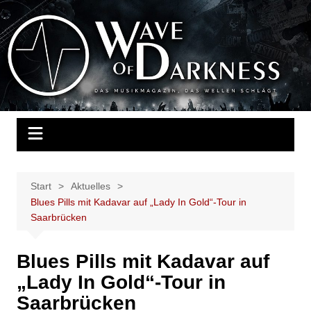
Zum
Inhalt
Wave of Darkness
Das Musikmagazin, das Wellen schlägt. Konzerte, Festivals, Events,
springen
Fotos, Termine, Interviews, Berichte, Musik
Start
Aktuelles
Blues Pills mit Kadavar auf „Lady In Gold“-Tour in
Saarbrücken
Blues Pills mit Kadavar auf
„Lady In Gold“-Tour in
Saarbrücken