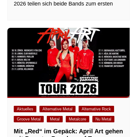
2026 teilen sich beide Bands zum ersten
Aktuelles
Alternative Metal
Alternative Rock
Groove Metal
Metal
Metalcore
Nu Metal
Mit „Red“ im Gepäck: April Art gehen