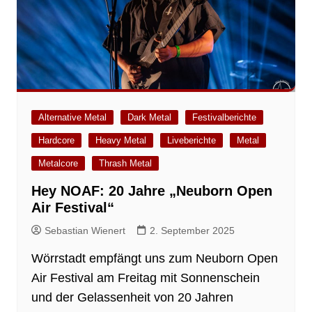
Alternative Metal
Dark Metal
Festivalberichte
Hardcore
Heavy Metal
Liveberichte
Metal
Metalcore
Thrash Metal
Hey NOAF: 20 Jahre „Neuborn Open
Air Festival“
Sebastian Wienert
2. September 2025
Wörrstadt empfängt uns zum Neuborn Open
Air Festival am Freitag mit Sonnenschein
und der Gelassenheit von 20 Jahren