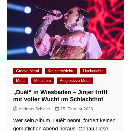
Groove Metal
Konzertberichte
Liveberichte
Metal
Metalcore
Progressive Metal
„Duél“ in Wiesbaden – Jinjer trifft
mit voller Wucht im Schlachthof
Andreas Schieler
15. Februar 2026
Wer sein Album „Duél“ nennt, fordert keinen
gemütlichen Abend heraus. Genau diese