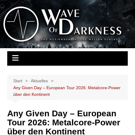
Zum
Inhalt
Wave of Darkness
Das Musikmagazin, das Wellen schlägt. Konzerte, Festivals, Events,
springen
Fotos, Termine, Interviews, Berichte, Musik
Start
Aktuelles
Any Given Day – European Tour 2026: Metalcore‑Power
über den Kontinent
Any Given Day – European
Tour 2026: Metalcore‑Power
über den Kontinent