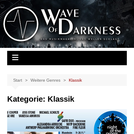
Zum
Inhalt
Wave of Darkness
Das Musikmagazin, das Wellen schlägt. Konzerte, Festivals, Events,
springen
Fotos, Termine, Interviews, Berichte, Musik
Start
Weitere Genres
Klassik
Kategorie:
Klassik