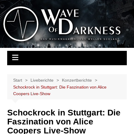
Zum
Inhalt
Wave of Darkness
Das Musikmagazin, das Wellen schlägt. Konzerte, Festivals, Events,
springen
Fotos, Termine, Interviews, Berichte, Musik
Start
Liveberichte
Konzertberichte
Schockrock in Stuttgart: Die Faszination von Alice
Coopers Live-Show
Schockrock in Stuttgart: Die
Faszination von Alice
Coopers Live-Show