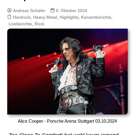
Andreas Schieler
8. Oktober 2024
Hardrock
,
Heavy Metal
,
Highlights
,
Konzertberichte
,
Liveberichte
,
Rock
Alice Cooper - Porsche Arena Stuttgart 03.10.2024