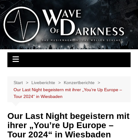
Zum
Inhalt
Wave of Darkness
Das Musikmagazin, das Wellen schlägt. Konzerte, Festivals, Events,
springen
Fotos, Termine, Interviews, Berichte, Musik
Start
Liveberichte
Konzertberichte
Our Last Night begeistern mit ihrer „You’re Up Europe –
Tour 2024“ in Wiesbaden
Our Last Night begeistern mit
ihrer „You’re Up Europe –
Tour 2024“ in Wiesbaden