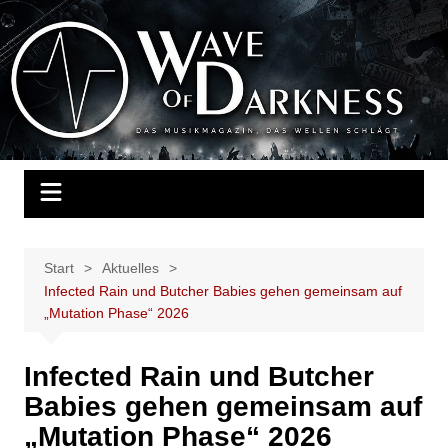
Zum
Inhalt
Wave of Darkness
Das Musikmagazin, das Wellen schlägt. Konzerte, Festivals, Events,
springen
Fotos, Termine, Interviews, Berichte, Musik
Start
Aktuelles
Infected Rain und Butcher Babies gehen gemeinsam auf
„Mutation Phase“ 2026
Infected Rain und Butcher
Babies gehen gemeinsam auf
„Mutation Phase“ 2026