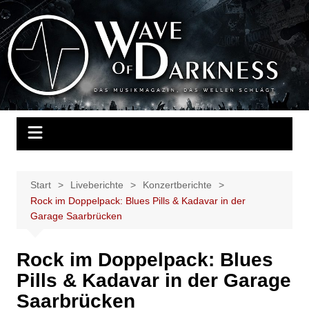
Zum
Inhalt
Wave of Darkness
Das Musikmagazin, das Wellen schlägt. Konzerte, Festivals, Events,
springen
Fotos, Termine, Interviews, Berichte, Musik
Start
Liveberichte
Konzertberichte
Rock im Doppelpack: Blues Pills & Kadavar in der
Garage Saarbrücken
Rock im Doppelpack: Blues
Pills & Kadavar in der Garage
Saarbrücken