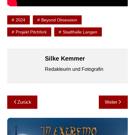
2024
Beyond Obsession
Projekt Pitchfork
Stadthalle Langen
Silke Kemmer
Redakteurin und Fotografin
Beitragsnavigation
Zurück
Weiter