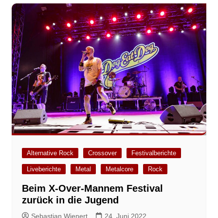
Alternative Rock
Crossover
Festivalberichte
Liveberichte
Metal
Metalcore
Rock
Beim X-Over-Mannem Festival
zurück in die Jugend
Sebastian Wienert
24. Juni 2022