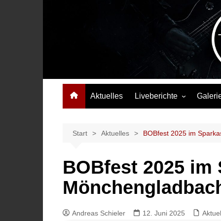
Zum
Inhalt
springen
Das Musikmagazin, das Wellen schlägt. Konzerte, Festival
Aktuelles
Liveberichte
Galeri
Konzertberichte
Festivalberichte
Start
Aktuelles
BOBfest 2025 im Spark
Interviews
BOBfest 2025 im
Highlights
Mönchengladbac
Andreas Schieler
12. Juni 2025
Aktuel