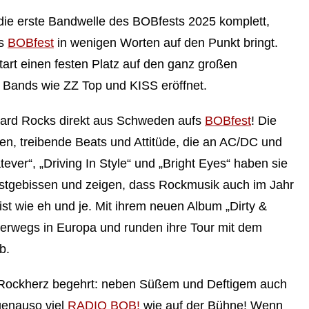
ie erste Bandwelle des BOBfests 2025 komplett,
as
BOBfest
in wenigen Worten auf den Punkt bringt.
tart einen festen Platz auf den ganz großen
r Bands wie ZZ Top und KISS eröffnet.
Hard Rocks direkt aus Schweden aufs
BOBfest
! Die
ren, treibende Beats und Attitüde, die an AC/DC und
ver“, „Driving In Style“ und „Bright Eyes“ haben sie
festgebissen und zeigen, dass Rockmusik auch im Jahr
st wie eh und je. Mit ihrem neuen Album „Dirty &
terwegs in Europa und runden ihre Tour mit dem
b.
 Rockherz begehrt: neben Süßem und Deftigem auch
genauso viel
RADIO BOB!
wie auf der Bühne! Wenn