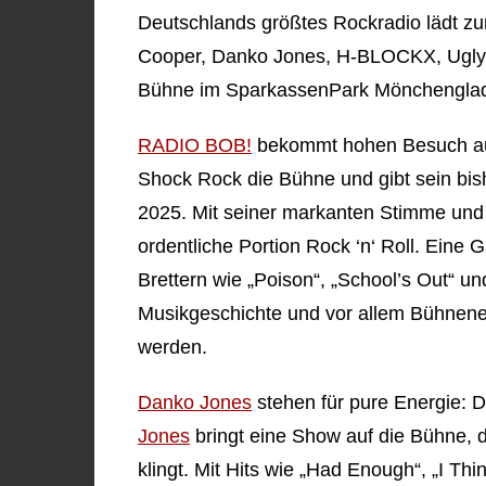
Deutschlands größtes Rockradio lädt z
Cooper, Danko Jones, H-BLOCKX, Ugly
Bühne im SparkassenPark Mönchengla
RADIO BOB!
bekommt hohen Besuch a
Shock Rock die Bühne und gibt sein bis
2025. Mit seiner markanten Stimme un
ordentliche Portion Rock ‘n‘ Roll. Eine 
Brettern wie „Poison“, „School’s Out“ u
Musikgeschichte und vor allem Bühnener
werden.
Danko Jones
stehen für pure Energie:
Jones
bringt eine Show auf die Bühne, 
klingt. Mit Hits wie „Had Enough“, „I Th