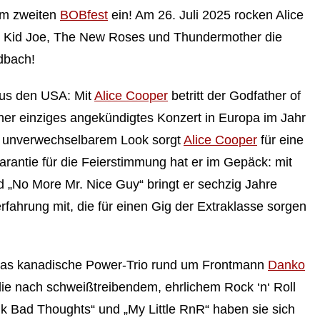
um zweiten
BOBfest
ein! Am 26. Juli 2025 rocken Alice
 Kid Joe, The New Roses und Thundermother die
dbach!
us den USA: Mit
Alice Cooper
betritt der Godfather of
her einziges angekündigtes Konzert in Europa im Jahr
d unverwechselbarem Look sorgt
Alice Cooper
für eine
Garantie für die Feierstimmung hat er im Gepäck: mit
nd „No More Mr. Nice Guy“ bringt er sechzig Jahre
fahrung mit, die für einen Gig der Extraklasse sorgen
 Das kanadische Power-Trio rund um Frontmann
Danko
die nach schweißtreibendem, ehrlichem Rock ‘n‘ Roll
ink Bad Thoughts“ und „My Little RnR“ haben sie sich