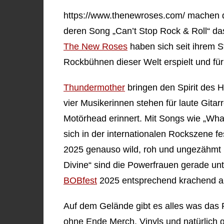
https://www.thenewroses.com/ machen d
deren Song „Can’t Stop Rock & Roll“ d
The New Roses
haben sich seit ihrem S
Rockbühnen dieser Welt erspielt und fü
Thundermother
bringen den Spirit des 
vier Musikerinnen stehen für laute Gitar
Motörhead erinnert. Mit Songs wie „Whate
sich in der internationalen Rockszene 
2025 genauso wild, roh und ungezähmt i
Divine“ sind die Powerfrauen gerade un
BOBfest
2025 entsprechend krachend a
Auf dem Gelände gibt es alles was das
ohne Ende Merch, Vinyls und natürlich 