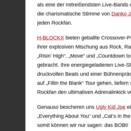
als eine der mitreißendsten Live-Bands 
die charismatische Stimme von
Danko J
jeden Rockfan.
H-BLOCKX
bieten geballte Crossover-P
ihrer explosiven Mischung aus Rock, Ra
„Risin’ High“, „Move“ und „Countdown t
gebracht. Ihre energiegeladenen Live-Sho
druckvollen Beats und einer Bühnenpräse
auf „Fillin the Blank“ Tour gehen, liefer
Rockfan den ultimativen Adrenalinkick v
Genauso bescheren uns
Ugly Kid Joe
ei
„Everything About You“ und „Cat’s in the
somit können wir nur sagen: das BOBt!