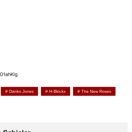
O1ahKlg
Danko Jones
H-Blockx
The New Roses