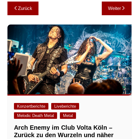
Beitragsnavigation
Zurück
Weiter
Konzertberichte
Liveberichte
Melodic Death Metal
Metal
Arch Enemy im Club Volta Köln –
Zurück zu den Wurzeln und näher