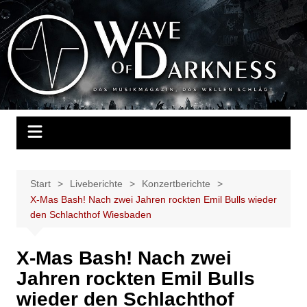
Zum
Inhalt
Wave of Darkness
Das Musikmagazin, das Wellen schlägt. Konzerte, Festivals, Events,
springen
Fotos, Termine, Interviews, Berichte, Musik
Start
Liveberichte
Konzertberichte
X-Mas Bash! Nach zwei Jahren rockten Emil Bulls wieder
den Schlachthof Wiesbaden
X-Mas Bash! Nach zwei
Jahren rockten Emil Bulls
wieder den Schlachthof