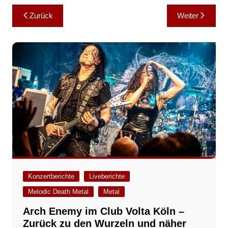
Beitragsnavigation
Zurück
Weiter
Konzertberichte
Liveberichte
Melodic Death Metal
Metal
Arch Enemy im Club Volta Köln –
Zurück zu den Wurzeln und näher