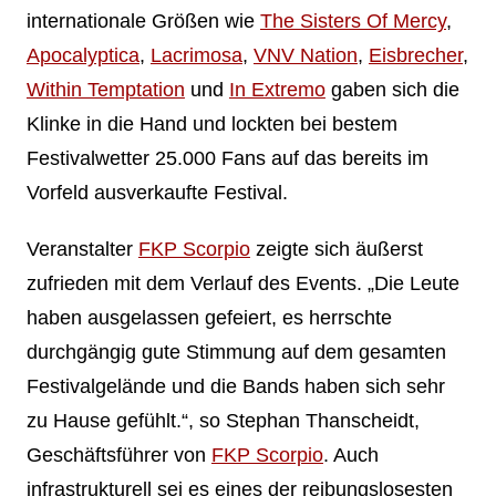
internationale Größen wie
The Sisters Of Mercy
,
Apocalyptica
,
Lacrimosa
,
VNV Nation
,
Eisbrecher
,
Within Temptation
und
In Extremo
gaben sich die
Klinke in die Hand und lockten bei bestem
Festivalwetter 25.000 Fans auf das bereits im
Vorfeld ausverkaufte Festival.
Veranstalter
FKP Scorpio
zeigte sich äußerst
zufrieden mit dem Verlauf des Events. „Die Leute
haben ausgelassen gefeiert, es herrschte
durchgängig gute Stimmung auf dem gesamten
Festivalgelände und die Bands haben sich sehr
zu Hause gefühlt.“, so Stephan Thanscheidt,
Geschäftsführer von
FKP Scorpio
. Auch
infrastrukturell sei es eines der reibungslosesten