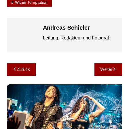
Within Temptation
Andreas Schieler
Leitung, Redakteur und Fotograf
Beitragsnavigation
Zurück
Weiter