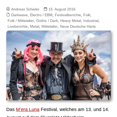
Andreas Schieler
15. August 2016
Darkwave
,
Electro / EBM
,
Festivalberichte
,
Folk
,
Folk / Mittelalter
,
Gothic / Dark
,
Heavy Metal
,
Industrial
,
Liveberichte
,
Metal
,
Mittelalter
,
Neue Deutsche Härte
Das
M’era Luna
Festival, welches am 13. und 14.