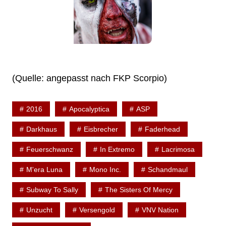
(Quelle: angepasst nach FKP Scorpio)
2016
Apocalyptica
ASP
Darkhaus
Eisbrecher
Faderhead
Feuerschwanz
In Extremo
Lacrimosa
M'era Luna
Mono Inc.
Schandmaul
Subway To Sally
The Sisters Of Mercy
Unzucht
Versengold
VNV Nation