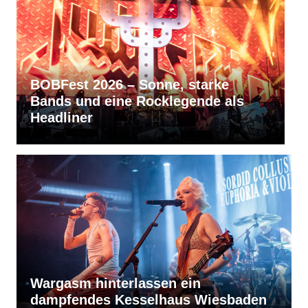
arke
RVBang Festival 2026 – Balinge
de als
bleibt die Metal-Hochburg des
Südens
Wargasm hinterlassen ein
dampfendes Kesselhaus Wiesbaden