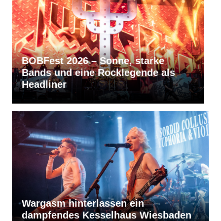
RVBang Festival 2026 – Balingen
bleibt die Metal-Hochburg des
Südens
Wargasm hinterlassen ein
dampfendes Kesselhaus Wiesbaden