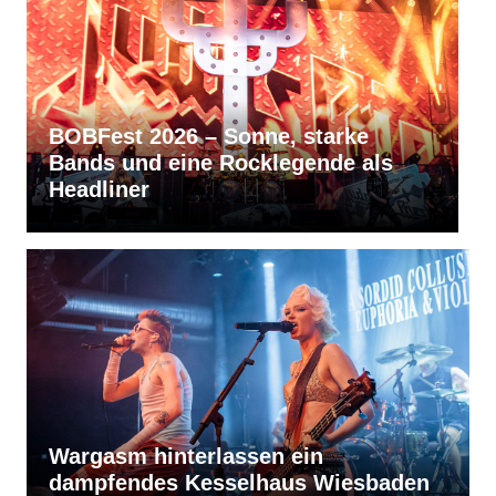
rke
RVBang Festival 2026 – Balingen
e als
bleibt die Metal-Hochburg des
Südens
Wargasm hinterlassen ein
dampfendes Kesselhaus Wiesbaden