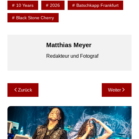
10 Years
2026
Batschkapp Frankfurt
Black Stone Cherry
Matthias Meyer
Redakteur und Fotograf
Beitragsnavigation
Zurück
Weiter