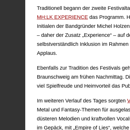
Traditionell begann der zweite Festivalt
MH:LK EXPERIENCE
das Programm. Hi
Initialen der Bandgründer Michel Holze
– daher der Zusatz „Experience“ – auf d
selbstverständlich Inklusion im Rahmen 
Applaus.
Ebenfalls zur Tradition des Festivals g
Braunschweig am frühen Nachmittag. D
viel Spielfreude und Heimvorteil das Pu
Im weiteren Verlauf des Tages sorgten
V
Metal und Fantasy-Themen für ausgela
düsteren Melodien und kraftvollen Voca
im Gepäck, mit „Empire of Lies“, welche