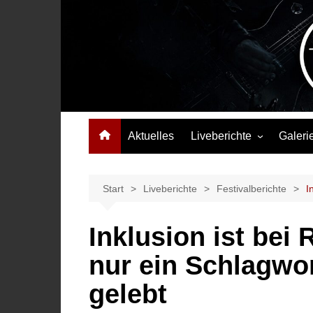
Zum
Inhalt
springen
Das Musikmagazin, das Wellen schlägt. Konzerte, Festival
Aktuelles
Liveberichte
Galeri
Konzertberichte
Festivalberichte
Start
Liveberichte
Festivalberichte
I
Interviews
Inklusion ist bei
Highlights
nur ein Schlagwor
gelebt