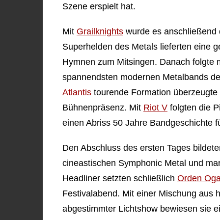
Szene erspielt hat.
Mit
Grailknights
wurde es anschließend d
Superhelden des Metals lieferten eine g
Hymnen zum Mitsingen. Danach folgte 
spannendsten modernen Metalbands der
Atlantis
tourende Formation überzeugte 
Bühnenpräsenz. Mit
Riot V
folgten die 
einen Abriss 50 Jahre Bandgeschichte fü
Den Abschluss des ersten Tages bildet
cineastischen Symphonic Metal und mar
Headliner setzten schließlich
Orden Og
Festivalabend. Mit einer Mischung aus h
abgestimmter Lichtshow bewiesen sie ei