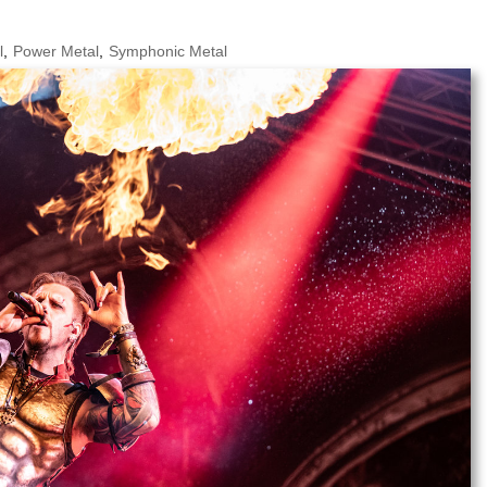
l
,
Power Metal
,
Symphonic Metal