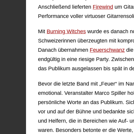
Anschließend lieferten
Firewind
um Gitar
Performance voller virtuoser Gitarrenso
Mit
Burning Witches
wurde es danach no
Schweizerinnen überzeugten mit kompr
Danach übernahmen
Feuerschwanz
die
endgültig in eine riesige Party. Zwische
das Publikum ausgelassen bis spät in d
Bevor die letzte Band mit „Feuer“ im N
emotional. Veranstalter Marco Spiller ho
persönliche Worte an das Publikum. Sich
vor und auf der Bühne und bedankte sic
und Helfern, die in Bereichen wie Auf- u
waren. Besonders betonte er die Werte, f