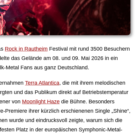
as
Rock in Rautheim
Festival mit rund 3500 Besuchern
delte das Gelände am 08. und 09. Mai 2026 in ein
lk-Metal Fans aus ganz Deutschland.
übernahmen
Terra Atlantica
, die mit ihrem melodischen
rgten und das Publikum direkt auf Betriebstemperatur
liener von
Moonlight Haze
die Bühne. Besonders
e-Premiere ihrer kürzlich erschienenen Single „Shine“,
en wurde und eindrucksvoll zeigte, warum sich die
festen Platz in der europäischen Symphonic-Metal-