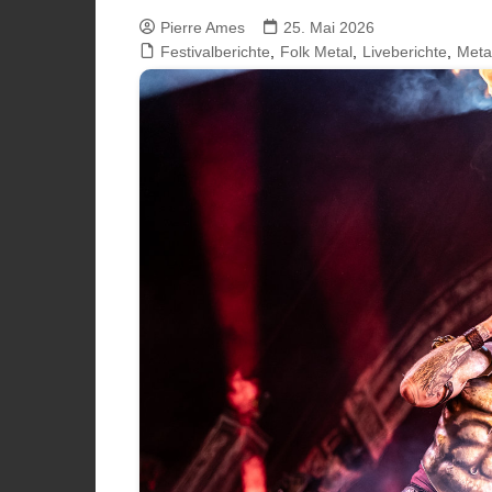
Pierre Ames
25. Mai 2026
Festivalberichte
,
Folk Metal
,
Liveberichte
,
Meta