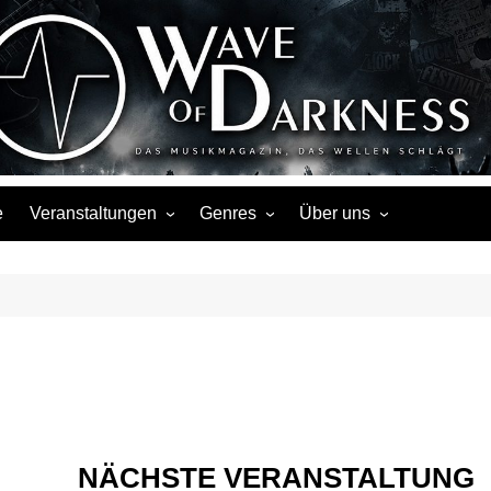
Wave of Darknes
s, Events, Fotos, Termine, Interviews, Berichte, Musik
e
Veranstaltungen
Genres
Über uns
Liste
Metal
Über uns
Touren
Rock
Facebook
Kalender
Gothic / Dark
Instagram
Konzerte
Punk
Festivals
Folk / Mittelalter
Veranstaltungsorte
Weitere Genres
NÄCHSTE VERANSTALTUNG