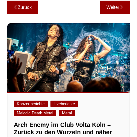
Beitragsnavigation
Zurück
Weiter
Konzertberichte
Liveberichte
Melodic Death Metal
Metal
Arch Enemy im Club Volta Köln –
Zurück zu den Wurzeln und näher