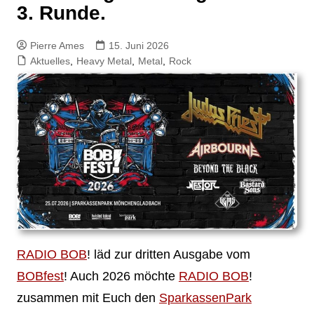
3. Runde.
Pierre Ames
15. Juni 2026
Aktuelles
,
Heavy Metal
,
Metal
,
Rock
RADIO BOB
! läd zur dritten Ausgabe vom
BOBfest
! Auch 2026 möchte
RADIO BOB
!
zusammen mit Euch den
SparkassenPark