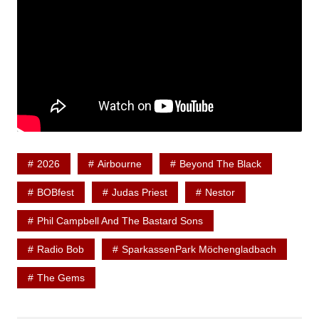
2026
Airbourne
Beyond The Black
BOBfest
Judas Priest
Nestor
Phil Campbell And The Bastard Sons
Radio Bob
SparkassenPark Möchengladbach
The Gems