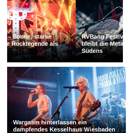
RVBang Festival 2026 – Balingen
A
bleibt die Metal-Hochburg des
S
Südens
u
Wargasm hinterlassen ein
dampfendes Kesselhaus Wiesbaden