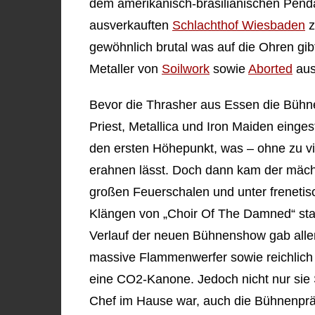
dem amerikanisch-brasilianischen Pen
ausverkauften
Schlachthof Wiesbaden
z
gewöhnlich brutal was auf die Ohren gi
Metaller von
Soilwork
sowie
Aborted
aus
Bevor die Thrasher aus Essen die Bühn
Priest, Metallica und Iron Maiden einge
den ersten Höhepunkt, was – ohne zu v
erahnen lässt. Doch dann kam der mächti
großen Feuerschalen und unter freneti
Klängen von „Choir Of The Damned“ stan
Verlauf der neuen Bühnenshow gab alle
massive Flammenwerfer sowie reichlich 
eine CO2-Kanone. Jedoch nicht nur sie
Chef im Hause war, auch die Bühnenprä