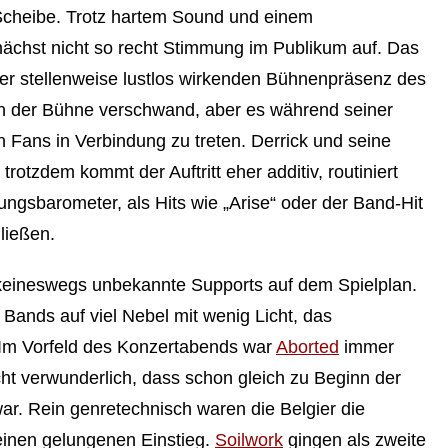
Scheibe. Trotz hartem Sound und einem
chst nicht so recht Stimmung im Publikum auf. Das
er stellenweise lustlos wirkenden Bühnenpräsenz des
von der Bühne verschwand, aber es während seiner
n Fans in Verbindung zu treten. Derrick und seine
otzdem kommt der Auftritt eher additiv, routiniert
ngsbarometer, als Hits wie „Arise“ oder der Band-Hit
ließen.
eineswegs unbekannte Supports auf dem Spielplan.
Bands auf viel Nebel mit wenig Licht, das
e. Im Vorfeld des Konzertabends war
Aborted
immer
ht verwunderlich, dass schon gleich zu Beginn der
ar. Rein genretechnisch waren die Belgier die
einen gelungenen Einstieg.
Soilwork
gingen als zweite