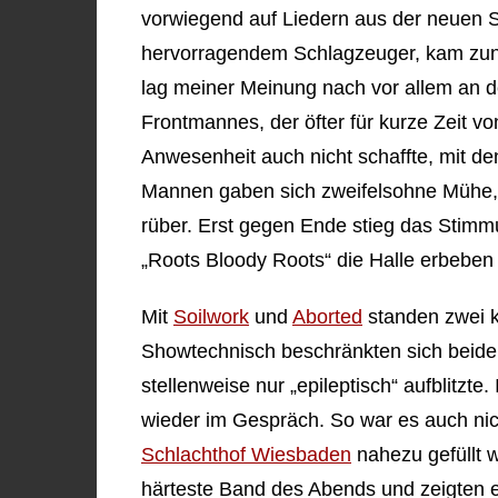
vorwiegend auf Liedern aus der neuen 
hervorragendem Schlagzeuger, kam zunä
lag meiner Meinung nach vor allem an d
Frontmannes, der öfter für kurze Zeit 
Anwesenheit auch nicht schaffte, mit de
Mannen gaben sich zweifelsohne Mühe, tr
rüber. Erst gegen Ende stieg das Stimmu
„Roots Bloody Roots“ die Halle erbeben 
Mit
Soilwork
und
Aborted
standen zwei k
Showtechnisch beschränkten sich beide 
stellenweise nur „epileptisch“ aufblitzt
wieder im Gespräch. So war es auch nic
Schlachthof Wiesbaden
nahezu gefüllt w
härteste Band des Abends und zeigten 