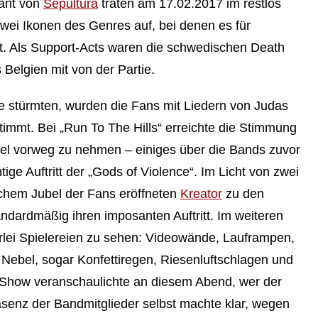
dant von
Sepultura
traten am 17.02.2017 im restlos
wei Ikonen des Genres auf, bei denen es für
bt. Als Support-Acts waren die schwedischen Death
 Belgien mit von der Partie.
e stürmten, wurden die Fans mit Liedern von Judas
stimmt. Bei „Run To The Hills“ erreichte die Stimmung
iel vorweg zu nehmen – einiges über die Bands zuvor
ge Auftritt der „Gods of Violence“. Im Licht von zwei
schem Jubel der Fans eröffneten
Kreator
zu den
dardmäßig ihren imposanten Auftritt. Im weiteren
rlei Spielereien zu sehen: Videowände, Lauframpen,
Nebel, sogar Konfettiregen, Riesenluftschlagen und
 Show veranschaulichte an diesem Abend, wer der
senz der Bandmitglieder selbst machte klar, wegen