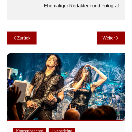
Ehemaliger Redakteur und Fotograf
Beitragsnavigation
Zurück
Weiter
Konzertberichte
Liveberichte