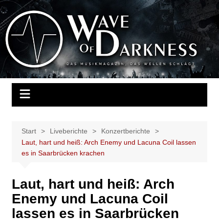
Zum
Inhalt
Wave of Darkness
Das Musikmagazin, das Wellen schlägt. Konzerte, Festivals, Events,
springen
Fotos, Termine, Interviews, Berichte, Musik
Start
Liveberichte
Konzertberichte
Laut, hart und heiß: Arch Enemy und Lacuna Coil lassen
es in Saarbrücken krachen
Laut, hart und heiß: Arch
Enemy und Lacuna Coil
lassen es in Saarbrücken