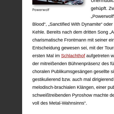
Unermüdlic
gehüpft. Zw
Powerwolf
„Powerwolf
Blood“, „Sanctified With Dynamite“ oder 
Kehle. Bereits nach dem dritten Song „A
charismatische Frontmann mit seiner ei
Entscheidung gewesen sei, mit der Tou
ersten Mal im
Schlachthof
aufgetreten w
der mitreißenden Bühnenpräsenz des fü
choralen Publikumsgesängen gesellte sic
gestikulierend bzw. auch mal dirigieren
melodisch-brachialen Klängen, einer p
schweißtreibenden Pyroshow machte den
voll des Metal-Wahnsinns“.