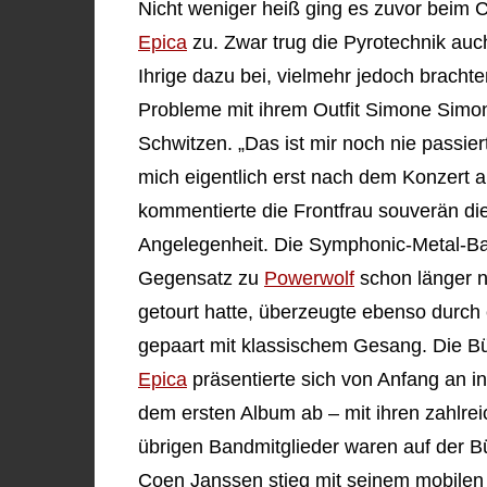
Nicht weniger heiß ging es zuvor beim 
Epica
zu. Zwar trug die Pyrotechnik auc
Ihrige dazu bei, vielmehr jedoch brachte
Probleme mit ihrem Outfit Simone Simon
Schwitzen. „Das ist mir noch nie passiert
mich eigentlich erst nach dem Konzert a
kommentierte die Frontfrau souverän di
Angelegenheit. Die Symphonic-Metal-Ba
Gegensatz zu
Powerwolf
schon länger n
getourt hatte, überzeugte ebenso durch 
gepaart mit klassischem Gesang. Die B
Epica
präsentierte sich von Anfang an i
dem ersten Album ab – mit ihren zahlrei
übrigen Bandmitglieder waren auf der 
Coen Janssen stieg mit seinem mobilen