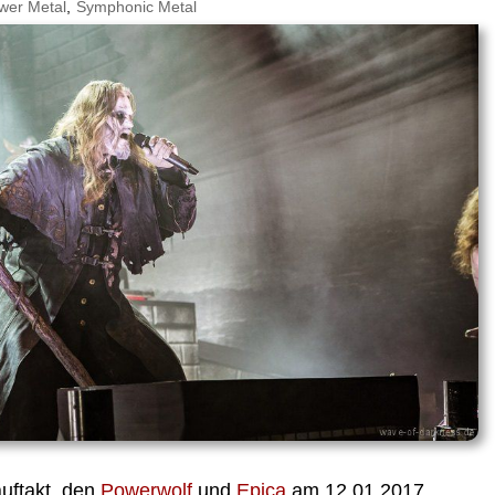
wer Metal
,
Symphonic Metal
uftakt, den
Powerwolf
und
Epica
am 12.01.2017