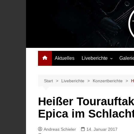
Zum
Inhalt
springen
Das Musikmagazin, das Wellen schlägt. Konzerte, Festival
Aktuelles
Liveberichte
Galeri
Konzertberichte
Festivalberichte
Start
Liveberichte
Konzertberichte
H
Interviews
Heißer Touraufta
Highlights
Epica im Schlach
Andreas Schieler
14. Januar 2017