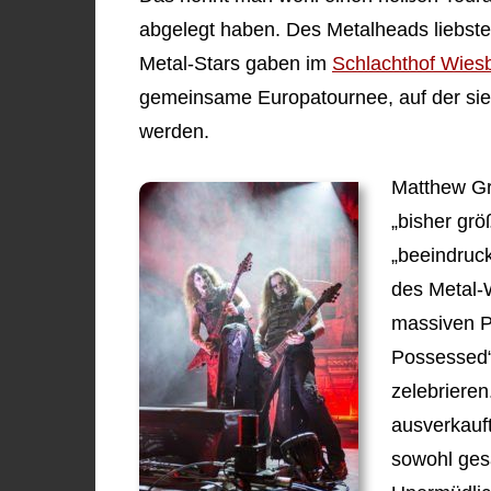
abgelegt haben. Des Metalheads liebste
Metal-Stars gaben im
Schlachthof Wies
gemeinsame Europatournee, auf der si
werden.
Matthew Gr
„bisher gr
„beeindruc
des Metal-W
massiven P
Possessed“
zelebriere
ausverkauf
sowohl gesa