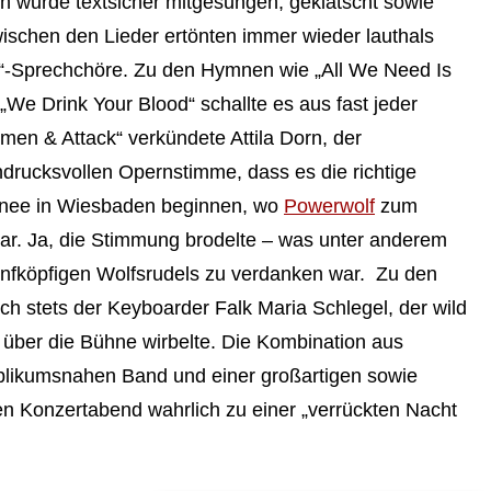
h wurde textsicher mitgesungen, geklatscht sowie
ischen den Lieder ertönten immer wieder lauthals
“-Sprechchöre. Zu den Hymnen wie „All We Need Is
„We Drink Your Blood“ schallte es aus fast jeder
men & Attack“ verkündete Attila Dorn, der
ndrucksvollen Opernstimme, dass es die richtige
rnee in Wiesbaden beginnen, wo
Powerwolf
zum
ar. Ja, die Stimmung brodelte – was unter anderem
nfköpfigen Wolfsrudels zu verdanken war. Zu den
h stets der Keyboarder Falk Maria Schlegel, der wild
d über die Bühne wirbelte. Die Kombination aus
ublikumsnahen Band und einer großartigen sowie
 Konzertabend wahrlich zu einer „verrückten Nacht