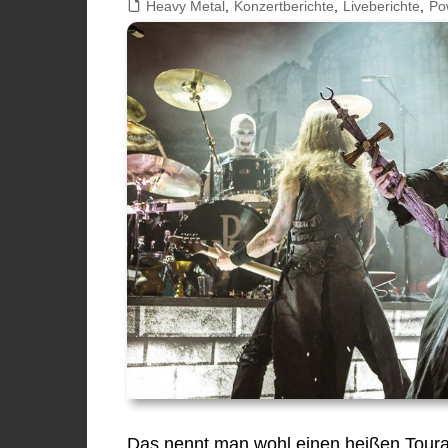
Heavy Metal
,
Konzertberichte
,
Liveberichte
,
Po
Das nennt man wohl einen heißen Toura