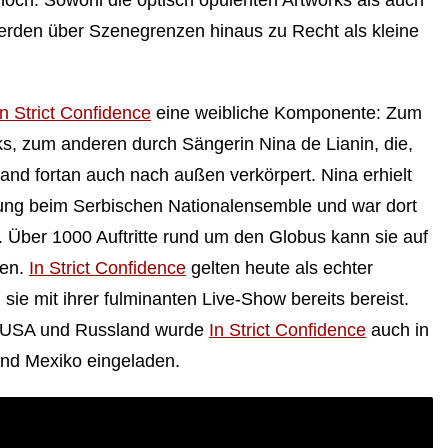
hoch. Sowohl die optisch opulenten Artworks als auch
werden über Szenegrenzen hinaus zu Recht als kleine
In Strict Confidence
eine weibliche Komponente: Zum
ks, zum anderen durch Sängerin Nina de Lianin, die,
d fortan auch nach außen verkörpert. Nina erhielt
dung beim Serbischen Nationalensemble und war dort
t. Über 1000 Auftritte rund um den Globus kann sie auf
hen.
In Strict Confidence
gelten heute als echter
ie mit ihrer fulminanten Live-Show bereits bereist.
 USA und Russland wurde
In Strict Confidence
auch in
und Mexiko eingeladen.