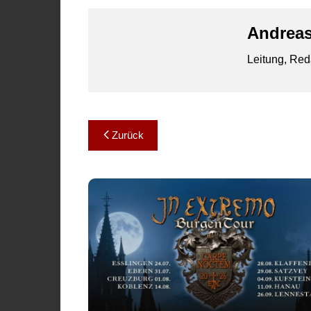
Andreas
Leitung, Red
Beitragsnavigation
Zurück