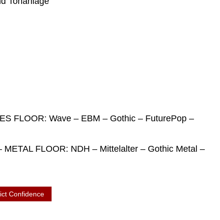
und Tonanlage
S FLOOR: Wave – EBM – Gothic – FuturePop –
METAL FLOOR: NDH – Mittelalter – Gothic Metal –
rict Confidence