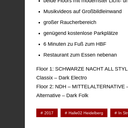
beide Floors mit modernster Licht- 
Musikvideos auf Großbildleinwand
großer Raucherbereich
genügend kostenlose Parkplätze
6 Minuten zu Fuß zum HBF
Restaurant zum Essen nebenan
Floor 1: SCHWARZE NACHT ALL STYLE
Classix – Dark Electro
Floor 2: NDH – MITTELALTERNATIVE – 
Alternative – Dark Folk
2017
Halle02 Heidelberg
In St