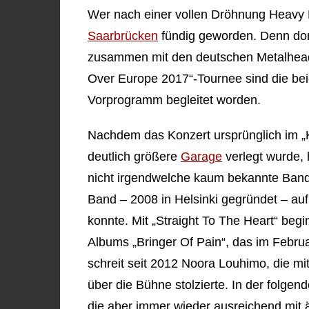
Wer nach einer vollen Dröhnung Heavy M
Saarbrücken
fündig geworden. Denn dort
zusammen mit den deutschen Metalhe
Over Europe 2017“-Tournee sind die b
Vorprogramm begleitet worden.
Nachdem das Konzert ursprünglich im „K
deutlich größere
Garage
verlegt wurde,
nicht irgendwelche kaum bekannte Bands
Band – 2008 in Helsinki gegründet – auf 
konnte. Mit „Straight To The Heart“ beg
Albums „Bringer Of Pain“, das im Februar
schreit seit 2012 Noora Louhimo, die m
über die Bühne stolzierte. In der folgen
die aber immer wieder ausreichend mit ä