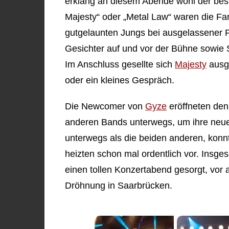
erklang an diesem Abende wohl der best
Majesty“ oder „Metal Law“ waren die Fan
gutgelaunten Jungs bei ausgelassener 
Gesichter auf und vor der Bühne sowie 
Im Anschluss gesellte sich
Majesty
ausgi
oder ein kleines Gespräch.
Die Newcomer von
Gyze
eröffneten den
anderen Bands unterwegs, um ihre neue P
unterwegs als die beiden anderen, kon
heizten schon mal ordentlich vor. Insge
einen tollen Konzertabend gesorgt, vor a
Dröhnung in Saarbrücken.