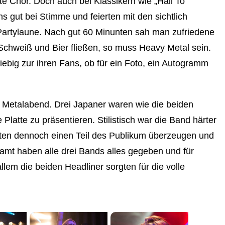
e Chor. Doch auch bei Klassikern wie „Hail To
s gut bei Stimme und feierten mit den sichtlich
Partylaune. Nach gut 60 Minunten sah man zufriedene
Schweiß und Bier fließen, so muss Heavy Metal sein.
ebig zur ihren Fans, ob für ein Foto, ein Autogramm
 Metalabend. Drei Japaner waren wie die beiden
latte zu präsentieren. Stilistisch war die Band härter
nten dennoch einen Teil des Publikum überzeugen und
samt haben alle drei Bands alles gegeben und für
llem die beiden Headliner sorgten für die volle