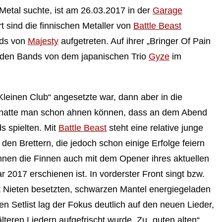
etal suchte, ist am 26.03.2017 in der
Garage
 sind die finnischen Metaller von
Battle Beast
ads von
Majesty
aufgetreten. Auf ihrer „Bringer Of Pain
eiden Bands von dem
japanischen Trio
Gyze
im
leinen Club“ angesetzte war, dann aber in die
 hatte man schon ahnen können, dass an dem Abend
 spielten. Mit
Battle Beast
steht eine relative junge
den Brettern, die jedoch schon einige Erfolge feiern
innen die Finnen auch mit dem Opener ihres aktuellen
 2017 erschienen ist. In vorderster Front singt bzw.
it Nieten besetzten, schwarzen Mantel energiegeladen
den Setlist lag der Fokus deutlich auf den neuen Lieder,
lteren Liedern aufgefrischt wurde. Zu „guten alten“