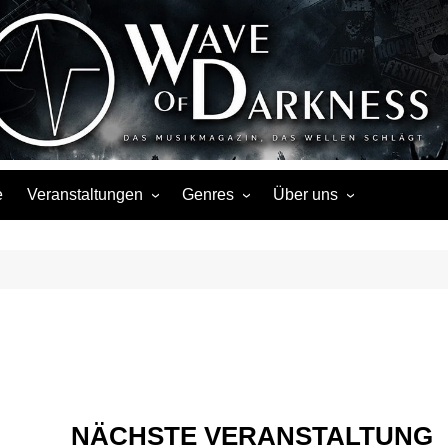
Wave of Darknes
s, Events, Fotos, Termine, Interviews, Berichte, Musik
e
Veranstaltungen
Genres
Über uns
Liste
Metal
Über uns
Touren
Rock
Facebook
Kalender
Gothic / Dark
Instagram
Konzerte
Punk
Festivals
Folk / Mittelalter
Veranstaltungsorte
Weitere Genres
NÄCHSTE VERANSTALTUNG