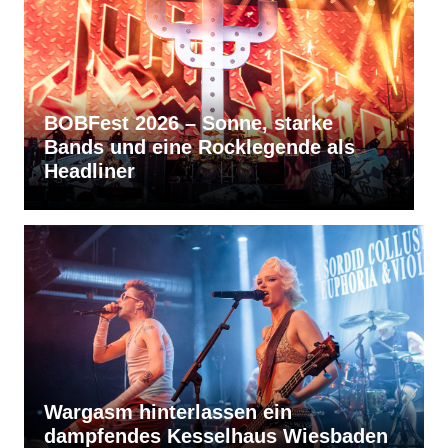
RVBang Festival 2026 – Balingen
s
bleibt die Metal-Hochburg des
Südens
Wargasm hinterlassen ein
dampfendes Kesselhaus Wiesbaden