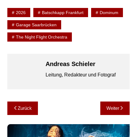
2026
Batschkapp Frankfurt
Dominum
Garage Saarbrücken
The Night Flight Orchestra
Andreas Schieler
Leitung, Redakteur und Fotograf
Beitragsnavigation
Zurück
Weiter