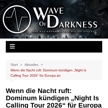
Zum
Inhalt
Wave of Darkness
Das Musikmagazin, das Wellen schlägt. Konzerte, Festivals, Events,
springen
Fotos, Termine, Interviews, Berichte, Musik
Start
Aktuelles
Wenn die Nacht ruft: Dominum kündigen „Night Is
Calling Tour 2026“ für Europa an
Wenn die Nacht ruft:
Dominum kündigen „Night Is
Calling Tour 2026“ für Europa