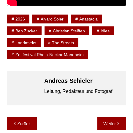
2026
Alvaro Soler
Anastacia
Ben Zucker
Christian Steiffen
Idles
Landmvrks
The Streets
Zeltfestival Rhein-Neckar Mannheim
Andreas Schieler
Leitung, Redakteur und Fotograf
Beitragsnavigation
Zurück
Weiter