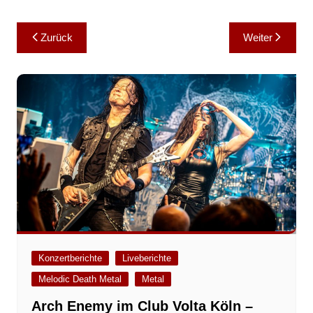
Beitragsnavigation
Zurück
Weiter
Konzertberichte
Liveberichte
Melodic Death Metal
Metal
Arch Enemy im Club Volta Köln –