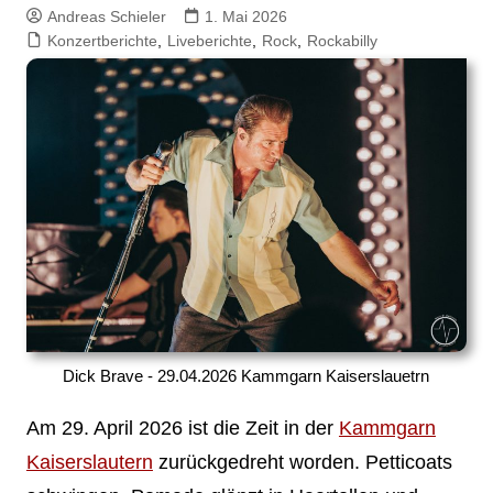
Andreas Schieler
1. Mai 2026
Konzertberichte
,
Liveberichte
,
Rock
,
Rockabilly
Dick Brave - 29.04.2026 Kammgarn Kaiserslauetrn
Am 29. April 2026 ist die Zeit in der
Kammgarn
Kaiserslautern
zurückgedreht worden. Petticoats