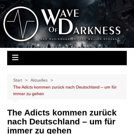
Zum
Inhalt
Wave of Darkness
Das Musikmagazin, das Wellen schlägt. Konzerte, Festivals, Events,
springen
Fotos, Termine, Interviews, Berichte, Musik
Start
Aktuelles
The Adicts kommen zurück nach Deutschland – um für
immer zu gehen
The Adicts kommen zurück
nach Deutschland – um für
immer zu gehen