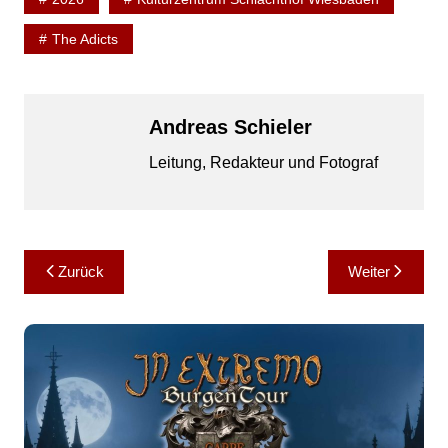
The Adicts
Andreas Schieler
Leitung, Redakteur und Fotograf
Beitragsnavigation
Zurück
Weiter