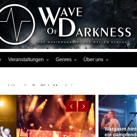
s, Events, Fotos, Termine, Interviews, Berichte, Musik
e
Veranstaltungen
Genres
Über uns
Liste
Metal
Über uns
mmerbühne des 7er Club, Mannheim.
Touren
Rock
Facebook
Kalender
Gothic / Dark
Instagram
Konzerte
Punk
Festivals
Folk / Mittelalter
Veranstaltungsorte
Weitere Genres
Wargasm hint
ein dampfend