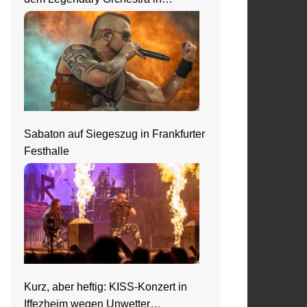
Frankfurt
Sabaton auf Siegeszug in Frankfurter
Festhalle
Kurz, aber heftig: KISS-Konzert in
Iffezheim wegen Unwetter