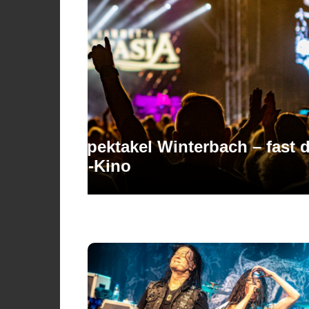
fast drei
BOBFest 2026 – Sonne, st
Rocklegende als Headline