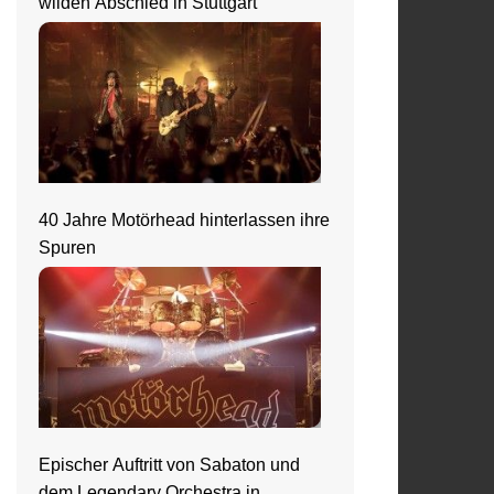
wilden Abschied in Stuttgart
40 Jahre Motörhead hinterlassen ihre
Spuren
Epischer Auftritt von Sabaton und
dem Legendary Orchestra in