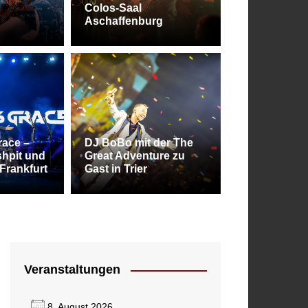
Colos-Saal
Aschaffenburg
stival 2026 – Balingen bleibt die Metal
race –
DJ BoBo mit der The
hpit und
Great Adventure zu
 des Südens
Frankfurt
Gast in Trier
Veranstaltungen
8. August 2026