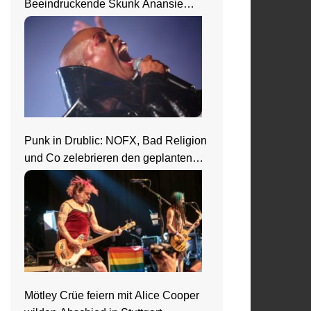
Beeindruckende Skunk Anansie
Show in Wiesbaden
Punk in Drublic: NOFX, Bad Religion
und Co zelebrieren den geplanten
Ausnahmezustand
Mötley Crüe feiern mit Alice Cooper