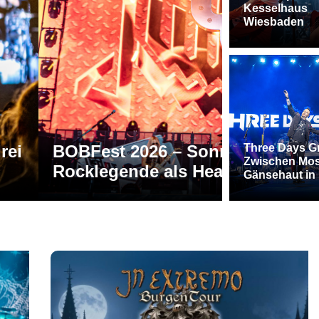
Kesselhaus
Wiesbaden
arke Bands und eine
RVBang Fe
Three Days G
Zwischen Mos
r
Hochburg
Gänsehaut in 