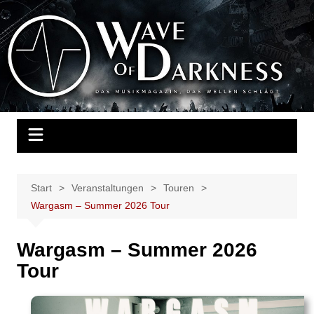
Zum
Inhalt
Wave of Darkness
Das Musikmagazin, das Wellen schlägt. Konzerte, Festivals, Events,
springen
Fotos, Termine, Interviews, Berichte, Musik
Start
Veranstaltungen
Touren
Wargasm – Summer 2026 Tour
Wargasm – Summer 2026
Tour