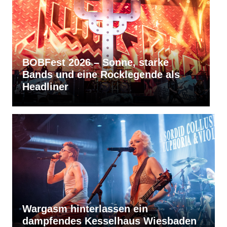
, starke
RVBang Festival 2026 – Bal
legende als
bleibt die Metal-Hochburg 
Südens
Wargasm hinterlassen ein
dampfendes Kesselhaus Wiesbaden