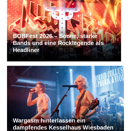
RVBang Festival 2026 – Balingen
bleibt die Metal-Hochburg des
Südens
Wargasm hinterlassen ein
dampfendes Kesselhaus Wiesbaden