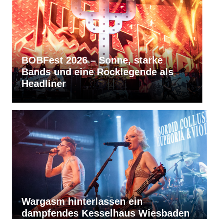
RVBang Festival 2026 – Balingen
bleibt die Metal-Hochburg des
Südens
Wargasm hinterlassen ein
dampfendes Kesselhaus Wiesbaden