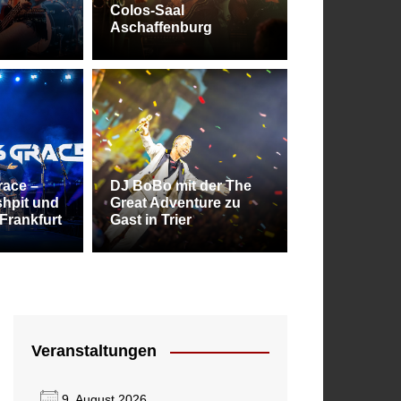
Colos-Saal
Aschaffenburg
stival 2026 – Balingen bleibt die Metal
race –
DJ BoBo mit der The
hpit und
Great Adventure zu
 des Südens
Frankfurt
Gast in Trier
Veranstaltungen
9. August 2026