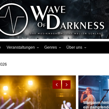
s, Events, Fotos, Termine, Interviews, Berichte, Musik
e
Veranstaltungen
Genres
Über uns
Liste
Metal
Über uns
mmerbühne des 7er Club, Mannheim.
Touren
Rock
Facebook
Kalender
Gothic / Dark
Instagram
Konzerte
Punk
Festivals
Folk / Mittelalter
Veranstaltungsorte
Weitere Genres
Wargasm hint
ein dampfend