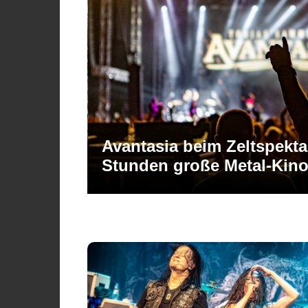
fast drei
BOBFest 2026 – Sonne, st
Rocklegende als Headline