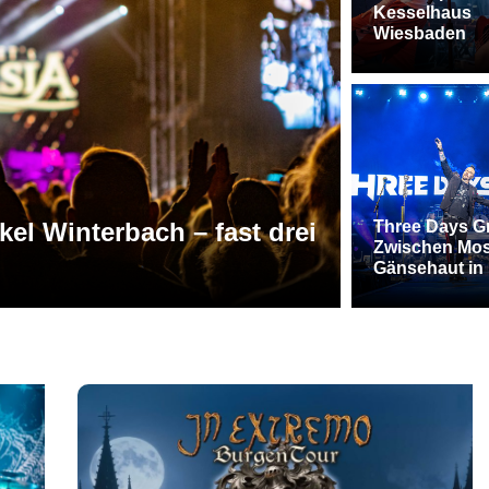
Kesselhaus
Wiesbaden
arke Bands und eine
RVBang Fe
Three Days G
Zwischen Mos
r
Hochburg
Gänsehaut in 