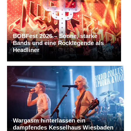
RVBang Festival 2026 – Balingen
bleibt die Metal-Hochburg des
Südens
Wargasm hinterlassen ein
dampfendes Kesselhaus Wiesbaden